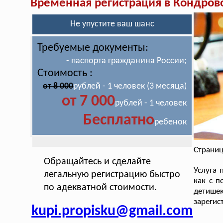
Временная регистрация в Кондров
Не упустите ваш шанс
Требуемые документы:
- паспорта гражданина России;
Стоимость :
от 8 000
рублей - 1 человек (3 месяца)
от 7 000
рублей - 1 человек
Бесплатно
ребенок
Страниц
Обращайтесь и сделайте
Услуга 
легальную регистрацию быстро
как с п
по адекватной стоимости.
детише
зарегис
kupi.propisku@gmail.com