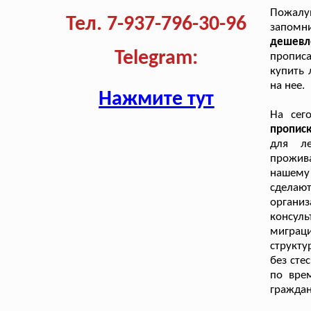
Пожалу
Тел. 7-937-796-30-96
запом
дешевл
Telegram:
прописа
купить 
на нее.
Нажмите тут
На сег
пропис
для л
прожив
нашему 
сделаю
органи
консул
миграц
структ
без сте
по вре
граждан