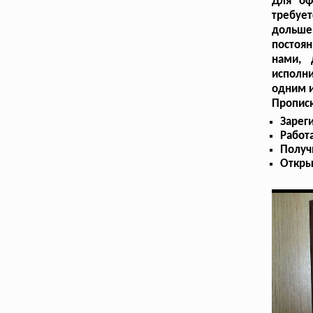
Для оф
требует
дольше
постоя
нами, 
исполн
одним и
Пропис
Зарег
Работ
Получ
Откры