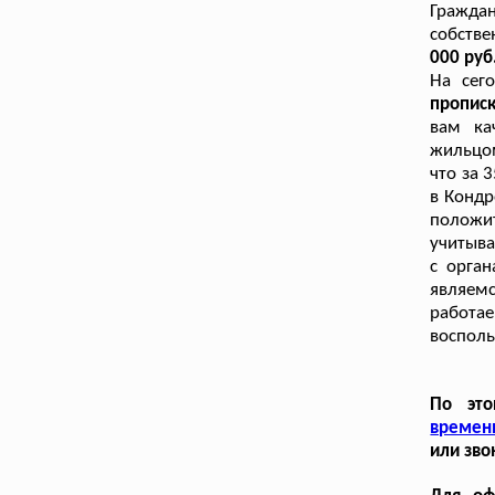
Гражда
собстве
000 руб.
На сег
пропис
вам ка
жильцом
что за 
в Кондр
положи
учитыва
с орга
являем
работа
восполь
По это
времен
или зво