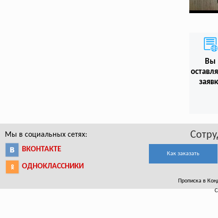
Вы
оставл
заяв
Сотру
Мы в социальных сетях:
ВКОНТАКТЕ
Как заказать
ОДНОКЛАССНИКИ
Прописка в Конд
С